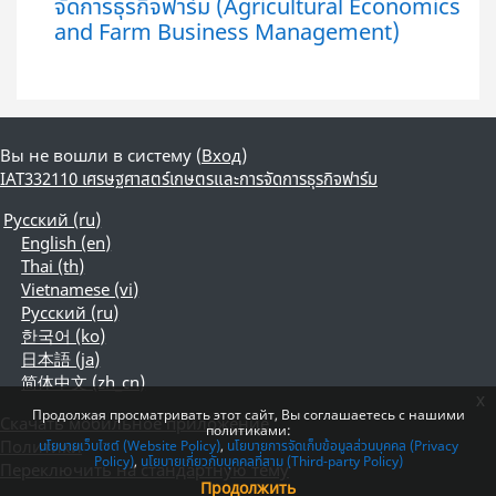
จัดการธุรกิจฟาร์ม (Agricultural Economics
and Farm Business Management)
Вы не вошли в систему (
Вход
)
IAT332110 เศรษฐศาสตร์เกษตรและการจัดการธุรกิจฟาร์ม
Русский ‎(ru)‎
English ‎(en)‎
Thai ‎(th)‎
Vietnamese ‎(vi)‎
Русский ‎(ru)‎
한국어 ‎(ko)‎
日本語 ‎(ja)‎
简体中文 ‎(zh_cn)‎
x
Продолжая просматривать этот сайт, Вы соглашаетесь с нашими
Скачать мобильное приложение
политиками:
Политики
นโยบายเว็บไซต์ (Website Policy)
นโยบายการจัดเก็บข้อมูลส่วนบุคคล (Privacy
Policy)
นโยบายเกี่ยวกับบุคคลที่สาม (Third-party Policy)
Переключить на стандартную тему
Продолжить