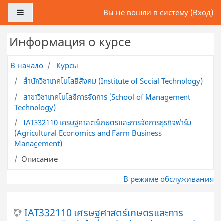
Перейти к основному содержанию
Боковая панель
Вы не вошли в систему (
Вход
)
Информация о курсе
В начало
Курсы
สำนักวิชาเทคโนโลยีสังคม (Institute of Social Technology)
สาขาวิชาเทคโนโลยีการจัดการ (School of Management
Technology)
IAT332110 เศรษฐศาสตร์เกษตรและการจัดการธุรกิจฟาร์ม
(Agricultural Economics and Farm Business
Management)
Описание
В режиме обслуживания
IAT332110 เศรษฐศาสตร์เกษตรและการ