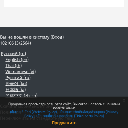
Вы не вошли в систему (
Вход
)
102106 (3/2564)
Русский ‎(ru)‎
English ‎(en)‎
Thai ‎(th)‎
Vietnamese ‎(vi)‎
Русский ‎(ru)‎
한국어 ‎(ko)‎
日本語 ‎(ja)‎
简体中文 ‎(zh_cn)‎
x
Продолжая просматривать этот сайт, Вы соглашаетесь с нашими
Скачать мобильное приложение
политиками:
Политики
นโยบายเว็บไซต์ (Website Policy)
นโยบายการจัดเก็บข้อมูลส่วนบุคคล (Privacy
Policy)
นโยบายเกี่ยวกับบุคคลที่สาม (Third-party Policy)
Переключить на стандартную тему
Продолжить