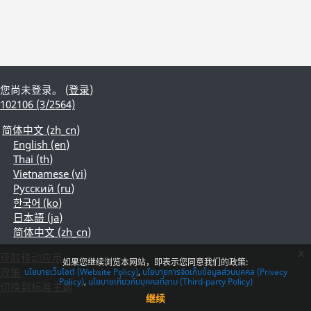
您尚未登录。 (
登录
)
102106 (3/2564)
简体中文 ‎(zh_cn)‎
English ‎(en)‎
Thai ‎(th)‎
Vietnamese ‎(vi)‎
Русский ‎(ru)‎
한국어 ‎(ko)‎
日本語 ‎(ja)‎
简体中文 ‎(zh_cn)‎
x
获取移动应用
如果您继续浏览本网站，即表示您同意我们的政策:
政策
นโยบายเว็บไซต์ (Website Policy)
นโยบายการจัดเก็บข้อมูลส่วนบุคคล (Privacy
Policy)
นโยบายเกี่ยวกับบุคคลที่สาม (Third-party Policy)
切换到标准主题
继续