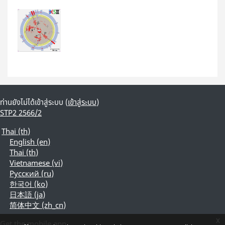
ท่านยังไม่ได้เข้าสู่ระบบ (
เข้าสู่ระบบ
)
STP2 2566/2
Thai ‎(th)‎
English ‎(en)‎
Thai ‎(th)‎
Vietnamese ‎(vi)‎
Русский ‎(ru)‎
한국어 ‎(ko)‎
日本語 ‎(ja)‎
简体中文 ‎(zh_cn)‎
x
Get the mobile app