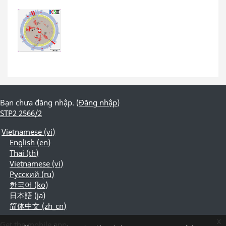
Bạn chưa đăng nhập. (
Đăng nhập
)
STP2 2566/2
Vietnamese ‎(vi)‎
English ‎(en)‎
Thai ‎(th)‎
Vietnamese ‎(vi)‎
Русский ‎(ru)‎
한국어 ‎(ko)‎
日本語 ‎(ja)‎
简体中文 ‎(zh_cn)‎
x
Get the mobile app