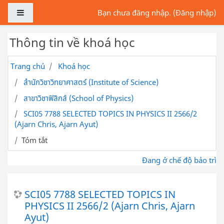
Chuyển tới nội dung chính
Bảng điều khiển cạnh
Bạn chưa đăng nhập. (
Đăng nhập
)
Thông tin về khoá học
Trang chủ
Khoá học
สำนักวิชาวิทยาศาสตร์ (Institute of Science)
สาขาวิชาฟิสิกส์ (School of Physics)
SCI05 7788 SELECTED TOPICS IN PHYSICS II 2566/2
(Ajarn Chris, Ajarn Ayut)
Tóm tắt
Đang ở chế độ bảo trì
SCI05 7788 SELECTED TOPICS IN
PHYSICS II 2566/2 (Ajarn Chris, Ajarn
Ayut)